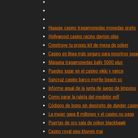
Huuuge casino tragamonedas monedas gratis
Hollywood casino racino dayton ohio
Construye tu propio kit de mesa de póker
Casino en línea más seguro para nosotros jug
Máquina tragamonedas bally 5000 plus
Puedes jugar en el casino vikki y vance
Suncruz casino barco myrtle beach sc
Informe anual de la junta de juego de limpopo
Como parar la ruleta del medidor edf
Códigos de bono sin depósito de dunder casin
La mujer gana 8 millones y el casino no paga
Puertas de oro sala de póker blackhawk
Casino royal sieu khuyen mai