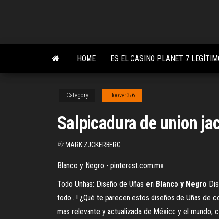
Skip
to
the
content
HOME
ES EL CASINO PLANET 7 LEGÍTIM
Category
Hoover376
Salpicadura de union ja
By
MARK ZUCKERBERG
Blanco y Negro - pinterest.com.mx
Todo Unhas: Diseño de Uñas
en
Blanco
y
Negro
Dis
todo...! ¿Qué te parecen estos diseños de Uñas de co
mas relevante y actualizada de México y el mundo, con