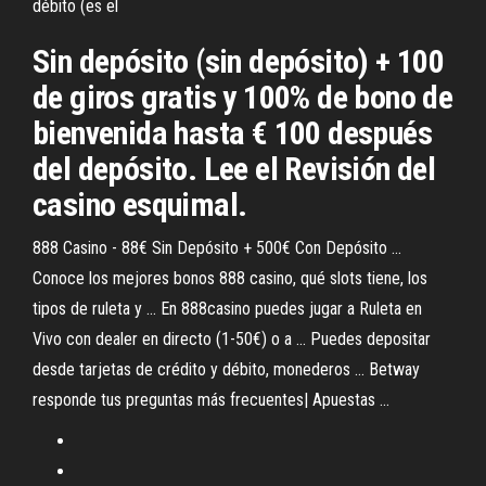
débito (es el
Sin depósito (sin depósito) + 100
de giros gratis y 100% de bono de
bienvenida hasta € 100 después
del depósito. Lee el Revisión del
casino esquimal.
888 Casino - 88€ Sin Depósito + 500€ Con Depósito ...
Conoce los mejores bonos 888 casino, qué slots tiene, los
tipos de ruleta y ... En 888casino puedes jugar a Ruleta en
Vivo con dealer en directo (1-50€) o a ... Puedes depositar
desde tarjetas de crédito y débito, monederos ... Betway
responde tus preguntas más frecuentes| Apuestas ...