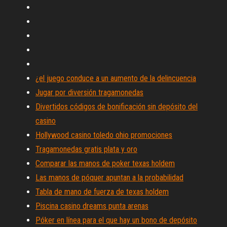
¿el juego conduce a un aumento de la delincuencia
Jugar por diversión tragamonedas
Divertidos códigos de bonificación sin depósito del
casino
Hollywood casino toledo ohio promociones
Tragamonedas gratis plata y oro
Comparar las manos de poker texas holdem
Las manos de póquer apuntan a la probabilidad
Tabla de mano de fuerza de texas holdem
Piscina casino dreams punta arenas
Póker en línea para el que hay un bono de depósito