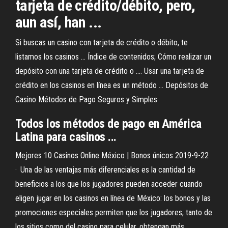
tarjeta de crédito/débito, pero,
aun así, han ...
Si buscas un casino con tarjeta de crédito o débito, te
listamos los casinos ... Índice de contenidos; Cómo realizar un
depósito con una tarjeta de crédito o .... Usar una tarjeta de
crédito en los casinos en línea es un método ... Depósitos de
Casino Métodos de Pago Seguros y Simples
Todos los métodos de pago en América
Latina para casinos ...
Mejores 10 Casinos Online México | Bonos únicos 2019-9-22
· Una de las ventajas más diferenciales es la cantidad de
beneficios a los que los jugadores pueden acceder cuando
eligen jugar en los casinos en línea de México: los bonos y las
promociones especiales permiten que los jugadores, tanto de
los sitios como del casino para celular, obtengan más