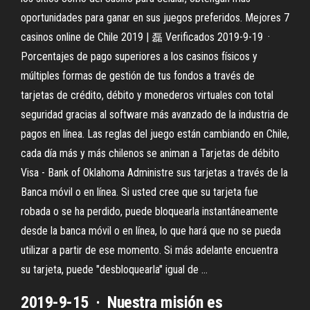
oportunidades para ganar en sus juegos preferidos. Mejores 7
casinos online de Chile 2019 | 磊 Verificados 2019-9-19 ·
Porcentajes de pago superiores a los casinos físicos y
múltiples formas de gestión de tus fondos a través de
tarjetas de crédito, débito y monederos virtuales con total
seguridad gracias al software más avanzado de la industria de
pagos en línea. Las reglas del juego están cambiando en Chile,
cada día más y más chilenos se animan a Tarjetas de débito
Visa - Bank of Oklahoma Administre sus tarjetas a través de la
Banca móvil o en línea. Si usted cree que su tarjeta fue
robada o se ha perdido, puede bloquearla instantáneamente
desde la banca móvil o en línea, lo que hará que no se pueda
utilizar a partir de ese momento. Si más adelante encuentra
su tarjeta, puede "desbloquearla" igual de …
2019-9-15 · Nuestra misión es