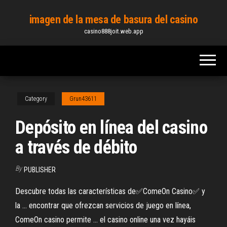
Skip
imagen de la mesa de basura del casino
to
casino888joit.web.app
the
content
Category
Grun43611
Depósito en línea del casino
a través de débito
By
PUBLISHER
Descubre todas las características de✅ComeOn Casino✅ y
la ... encontrar que ofrezcan servicios de juego en línea,
ComeOn casino permite ... el casino online una vez hayáis