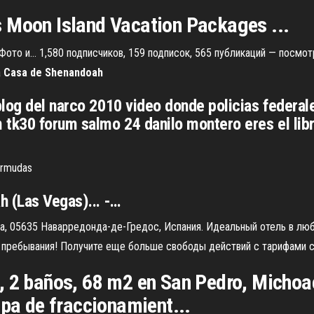
 Moon Island Vacation Packages ...
• Фото и… 1,580 подписчиков, 159 подписок, 565 публикаций — посмот
а
Casa
de
Shenandoah
blog del narco 2010 video donde policias federa
tk30 forum salmo 24 danilo montero eres el libr
ermudas
ah
(Las Vegas)... -…
dra, 05635 Наварредонда-де-Гредос, Испания. Идеальный отель в лю
я пребывания! Получите еще больше свободы действий с тарифами с.
, 2 baños, 68 m2 en San Pedro, Michoa
apa de fraccionamient...