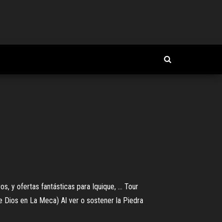
, y ofertas fantásticas para Iquique, ... Tour
 Dios en La Meca) Al ver o sostener la Piedra