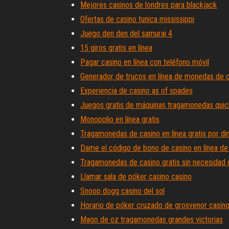
Mejores casinos de londres para blackjack
Ofertas de casino tunica mississippi
Juego den den del samurai 4
15 giros gratis en línea
Pagar casino en línea con teléfono móvil
Generador de trucos en línea de monedas de 
Experiencia de casino as of spades
Juegos gratis de máquinas tragamonedas quic
Monopolio en línea gratis
Tragamonedas de casino en línea gratis por di
Dame el código de bono de casino en línea d
Tragamonedas de casino gratis sin necesidad
Llamar sala de póker casino casino
Snoop dogg casino del sol
Horario de póker cruzado de grosvenor casi
Mago de oz tragamonedas grandes victorias