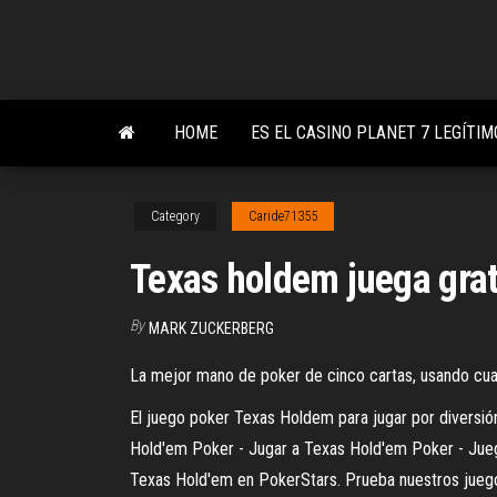
Skip
to
the
content
HOME
ES EL CASINO PLANET 7 LEGÍTIM
Category
Caride71355
Texas holdem juega grat
By
MARK ZUCKERBERG
La mejor mano de poker de cinco cartas, usando cual
El juego poker Texas Holdem para jugar por diversió
Hold'em Poker - Jugar a Texas Hold'em Poker - Juego
Texas Hold'em en PokerStars. Prueba nuestros jueg