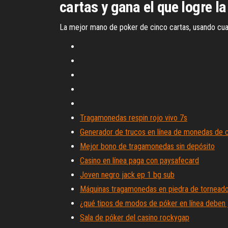
cartas y gana el que logre l
La mejor mano de poker de cinco cartas, usando cual
Tragamonedas respin rojo vivo 7s
Generador de trucos en línea de monedas de 
Mejor bono de tragamonedas sin depósito
Casino en línea paga con paysafecard
Joven negro jack ep 1 bg sub
Máquinas tragamonedas en piedra de tornead
¿qué tipos de modos de póker en línea deben j
Sala de póker del casino rockygap