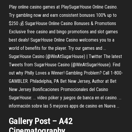
Play online casino games at PlaySugarHouse Online Casino.
Try gambling now and earn consistent bonuses 100% up to
$250 💰 SugarHouse Online Casino Bonuses & Promotions
Exclusive free casino and bingo promotions and slot games
best deals! SugarHouse Online Casino welcomes you to a
world of benefits for the player. Try our games and ...
SugarHouse Casino (@WinAtSugarHouse) | Twitter The latest
Tweets from SugarHouse Casino (@WinAtSugarHouse). Find
out why Philly Loves a Winner! Gambling Problem? Call 1-800-
GAMBLER. Philadelphia, PA Bet New Jersey, Author at Bet
New Jersey Bonificaciones Promocionales del Casino
SugarHouse: ... vídeo póker y juegos de banca en el casino. ...
información sobre las 5 mejores apps de casino en Nueva ...
Gallery Post – A42
Cinematography