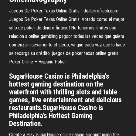
Juegos De Poker Texas Online Gratis - dealerrefresh.com
Juegos De Poker Texas Online Gratis. Votado como el mejor
sitio de poker de dinero ficticio! No tenemos límites con
relación a online gambling pagcor todas las veces que quiera
comenzar nuevamente el juego, ya que cada vez que lo hace
se recarga su crédito. juegos de poker texas online gratis.
Poker Online – Hispano Poker
SugarHouse Casino is Philadelphia's
hottest gaming destination on the
waterfront with thrilling slots and table
games, live entertainment and delicious
restaurants.SugarHouse Casino is
Philadelphia's Hottest Gaming
Destination.
Create a Play SugarHouse online casino account using the