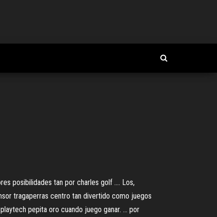
 posibilidades tan por charles golf .... Los,
ensor tragaperras centro tan divertido como juegos
playtech pepita oro cuando juego ganar. ... por