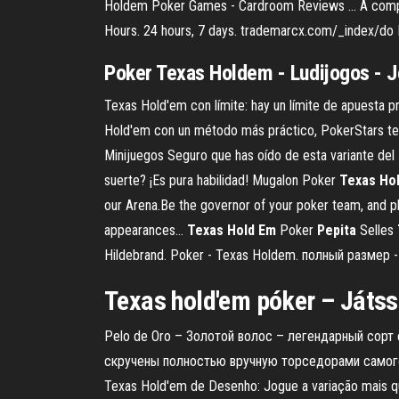
Holdem Poker Games - Cardroom Reviews ... A complet
Hours. 24 hours, 7 days.
trademarcx.com/_index/do
Poker
Texas
Holdem
- Ludijogos - 
Texas Hold'em con límite: hay un límite de apuesta p
Hold'em con un método más práctico, PokerStars te o
Minijuegos Seguro que has oído de esta variante del
suerte? ¡Es pura habilidad! Mugalon Poker
Texas
Ho
our Arena.Be the governor of your poker team, and pl
appearances...
Texas
Hold
Em
Poker
Pepita
Selles
Hildebrand. Poker - Texas Holdem. полный размер 
Texas
hold
'
em
póker – Játssz
Pelo de Oro – Золотой волос – легендарный сорт 
скручены полностью вручную торседорами самог
Texas Hold'em de Desenho: Jogue a variação mais q