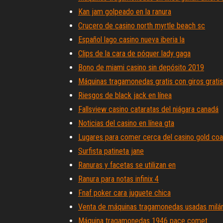
Kan jam golpeado en la ranura
Crucero de casino north myrtle beach sc
Español lago casino nueva iberia la
Clips de la cara de póquer lady gaga
Bono de miami casino sin depósito 2019
Máquinas tragamonedas gratis con giros gratis
Riesgos de black jack en línea
Fallsview casino cataratas del niágara canadá
Noticias del casino en línea gta
Lugares para comer cerca del casino gold coa
Surfista patineta jane
Ranuras y facetas se utilizan en
Ranura para notas infinix 4
Fnaf poker cara juguete chica
Venta de máquinas tragamonedas usadas milá
Máquina tragamonedas 1946 pace comet