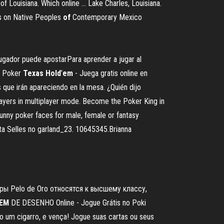
ouisiana. Which online ... Lake Charles, Louisiana.
s on Native Peoples
of
Contemporary Mexico
jugador puede apostarPara aprender a jugar al
s. Poker
Texas
Hold
’
em
- Juega gratis online en
que irán apareciendo en la mesa. ¿Quién dijo
yers in multiplayer mode. Become the Poker King in
unny poker faces for male, female or fantasy
Selles по garland_23. 10645345.Brianna
ры Pelo de Oro относятся к высшему классу,
EM
DE DESENHO Online - Jogue Grátis no Poki
um cigarro, e vença! Jogue suas cartas ou seus