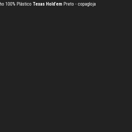
lho 100% Plástico
Texas
Hold
'
em
Preto - copagloja