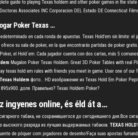
e guide to playing Texas holdem and other poker games in the state of L
Doctoras Associates INC Corporacion DEL Estado DE Connecticut
Film
Jogar Poker
Texas
…
redeterminado en cada ronda de apuestas. Texas Hold'em sin límite: el 
frece su sala de poker, en la que encontrarás partidas de poker grati
 Poker, el Hold´em. Cada jugador cuenta con dos cartas, más 5 comunes 
ldem
Mugalon Poker Texas Holdem. Great 3D Poker Tables with real Pla
ay texas hold em rules with friends you meet in game. User one of our f
Texas
Holdem
фото… HD изображение из Texas Hold Em Poker Pepita 
- 895x900. доля. Правильно? Texas Holdem Poker?
 ingyenes online, és éld át a…
сигарного табака, не сохранившегося до сегодняшнего дня.Все сига
о высокого разряда из лучших выдержанных табаков.
TEXAS
HOLD
'
uente de pôquer com jogadores de desenho!Faça suas apostas fumando 