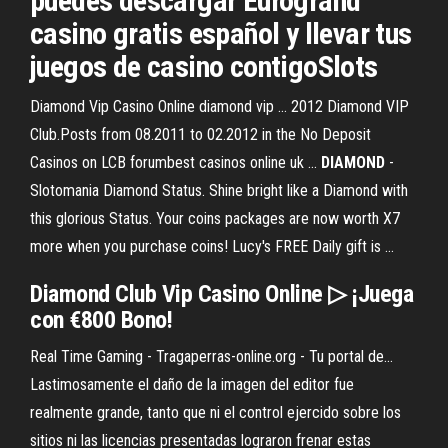
puedes descargar Eurogrand
casino gratis español y llevar tus
juegos de casino contigoSlots
Diamond Vip Casino Online diamond vip ... 2012 Diamond VIP
Club.Posts from 08.2011 to 02.2012 in the No Deposit
Casinos on LCB forumbest casinos online uk ...
DIAMOND
-
Slotomania Diamond Status. Shine bright like a Diamond with
this glorious Status. Your coins packages are now worth X7
more when you purchase coins! Lucy's FREE Daily gift is ...
Diamond Club Vip Casino Online ▷ ¡Juega
con €800 Bono!
Real Time Gaming - Tragaperras-online.org - Tu portal de…
Lastimosamente el daño de la imagen del editor fue
realmente grande, tanto que ni el control ejercido sobre los
sitios ni las licencias presentadas lograron frenar estas