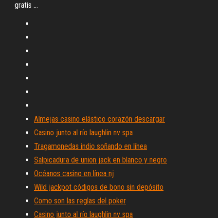
gratis ...
Almejas casino elástico corazón descargar
Casino junto al río laughlin nv spa
Tragamonedas indio soñando en línea
Salpicadura de union jack en blanco y negro
Océanos casino en línea nj
Wild jackpot códigos de bono sin depósito
Como son las reglas del poker
Casino junto al río laughlin nv spa