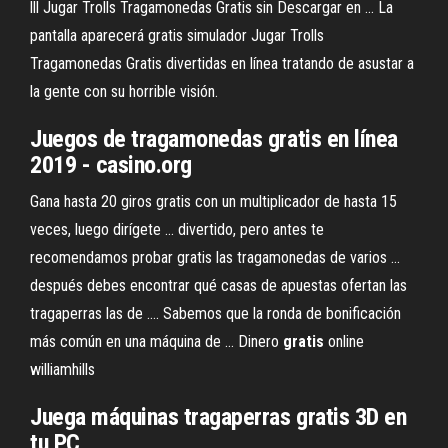
lll Jugar Trolls Tragamonedas Gratis sin Descargar en ... La
pantalla aparecerá gratis simulador Jugar Trolls
Tragamonedas Gratis divertidas en línea tratando de asustar a
la gente con su horrible visión.
Juegos de tragamonedas gratis en línea
2019 - casino.org
Gana hasta 20 giros gratis con un multiplicador de hasta 15
veces, luego dirígete ... divertido, pero antes te
recomendamos probar gratis las tragamonedas de varios ...
después debes encontrar qué casas de apuestas ofertan las
tragaperras las de .... Sabemos que la ronda de bonificación
más común en una máquina de ...
Dinero
gratis
online
williamhills
Juega máquinas tragaperras gratis 3D en
tu PC