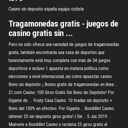
Casino sin deposito españa equipo ciclista
Tragamonedas
gratis
- juegos
de
casino
gratis
sin ...
Pero no sólo ofrece una variedad de juegos de tragamonedas
gratis, también encontrarás una casa de deportes que
honestamente está muy completa con más de 34 juegos
deportivos e incluso 1 apuesta en materia política como
elecciones a nivel internacional, asi como apuestas casino.
Bono sin depósito: ¡ Bonos gratis de tragamonedas en línea ...
21.com Casino: 100 Giros Gratis Sin Bono de Depósito! Por
Gigante de .... Fruity Casa Casino: 10 tiradas sin depósito +
Bono del 100% en efectivo. Por Gigante ... BondiBet Casino:
obtener 25 sin depósito giros gratis! | Sin ... 5 Jun 2019 ...
Muévete a BondiBet Casino y reclama 25 giros gratis al